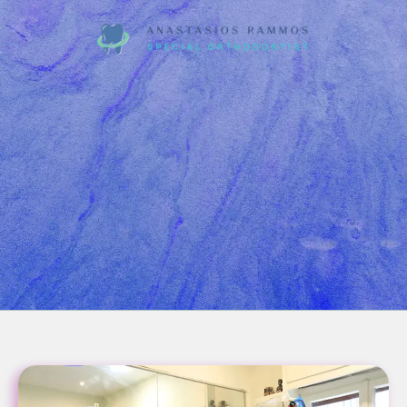
Το ιατρείο μας
Επισκεφτείτε μας στον μοντέρνο, υπερσύγχρο
πλήρως εξοπλισμένο και ευχάριστο χώρο μας,
διαμορφωμένο να σας χαλαρώσει και το κυριό
καλύψει όλες τις οδοντιατρικές σας ανάγκες.